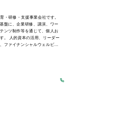
教育・研修・支援事業会社です。
基盤に、企業研修、講演、ワー
テンツ制作等を通じて、個人お
す。 人的資本の活用、リーダー
、ファイナンシャルウェルビー
援を主要領域とし、実践性と継
す。 本社は東京都文京区に所在
です。所属・関連団体として、統
率協会（JMA）法人会員等があ