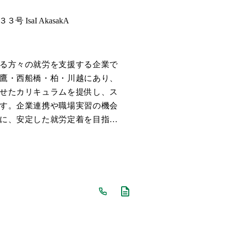
IsaI AkasakA
る方々の就労を支援する企業で
鷹・西船橋・柏・川越にあり、
せたカリキュラムを提供し、ス
す。企業連携や職場実習の機会
に、安定した就労定着を目指し
支援体制を整え、安心して新し
ます。多様性を尊重し、誰もが