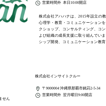
営業時間外
本日10:00
開店
株式会社アハハナは、2015年設立の
心理学・教育・コミュニケーションを
クショップ、コンサルティング、コン
よび組織の成長支援に取り組んでいま
シップ開発、コミュニケーション教育
イング、パーソナルブレイクスルー支
続性を重視した価値提供を行っていま
し、代表取締役社長兼CEOは遠藤蘭
合心理学協会、米国心理学会、日本能
ります。
株式会社インサイトクルー
〒9000004
沖縄県那覇市銘苅2-5-34
営業時間外
翌月曜日9:00
開店
ません