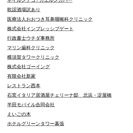
ネイルンデコ / カエルンカバー
歌謡酒場訳あり
医療法人おおつき耳鼻咽喉科クリニック
株式会社インプレッシブゲート
行政書士ウチダ事務所
マリン歯科クリニック
横須賀タワークリニック
株式会社ゴーイング
有限会社新家
レストラン西本
石窯イタリア居酒屋チェリーナ邸 北浜・淀屋橋
半田モバイル合同会社
えいごの木
ホテルグリーンタワー幕張