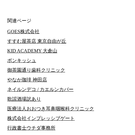
関連ページ
GOES株式会社
すすむ屋茶店 東京自由が丘
KID ACADEMY 大倉山
ボンキッシュ
御茶園通り歯科クリニック
やなか珈琲 神田店
ネイルンデコ / カエルンカバー
歌謡酒場訳あり
医療法人おおつき耳鼻咽喉科クリニック
株式会社インプレッシブゲート
行政書士ウチダ事務所