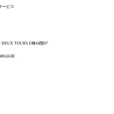
サービス
 DEUX TOURS E棟44階07
ure.co.jp/