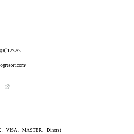
127-53
dogresort.com/
、VISA、MASTER、Diners
）