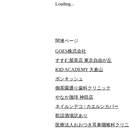
Loading...
関連ページ
GOES株式会社
すすむ屋茶店 東京自由が丘
KID ACADEMY 大倉山
ボンキッシュ
御茶園通り歯科クリニック
やなか珈琲 神田店
ネイルンデコ / カエルンカバー
歌謡酒場訳あり
医療法人おおつき耳鼻咽喉科クリニ