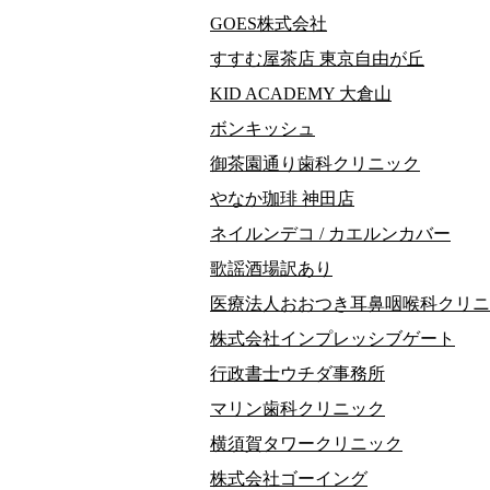
GOES株式会社
すすむ屋茶店 東京自由が丘
KID ACADEMY 大倉山
ボンキッシュ
御茶園通り歯科クリニック
やなか珈琲 神田店
ネイルンデコ / カエルンカバー
歌謡酒場訳あり
医療法人おおつき耳鼻咽喉科クリニ
株式会社インプレッシブゲート
行政書士ウチダ事務所
マリン歯科クリニック
横須賀タワークリニック
株式会社ゴーイング