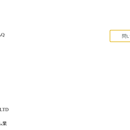
AQ
問
,LTD
ム業