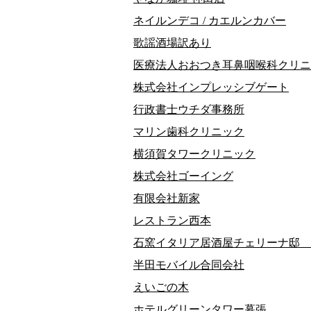
ネイルンデコ / カエルンカバー
歌謡酒場訳あり
医療法人おおつき耳鼻咽喉科クリニ
株式会社インプレッシブゲート
行政書士ウチダ事務所
マリン歯科クリニック
横須賀タワークリニック
株式会社ゴーイング
有限会社新家
レストラン西本
石窯イタリア居酒屋チェリーナ邸 
半田モバイル合同会社
えいごの木
ホテルグリーンタワー幕張