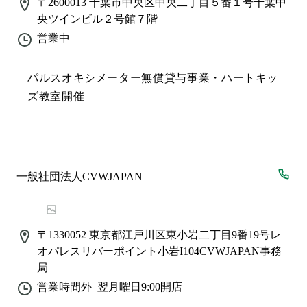
〒2600013
千葉市中央区中央二丁目５番１号千葉中
央ツインビル２号館７階
営業中
パルスオキシメーター無償貸与事業・ハートキッ
ズ教室開催
一般社団法人CVWJAPAN
〒1330052
東京都江戸川区東小岩二丁目9番19号レ
オパレスリバーポイント小岩I104CVWJAPAN事務
局
営業時間外
翌月曜日9:00
開店