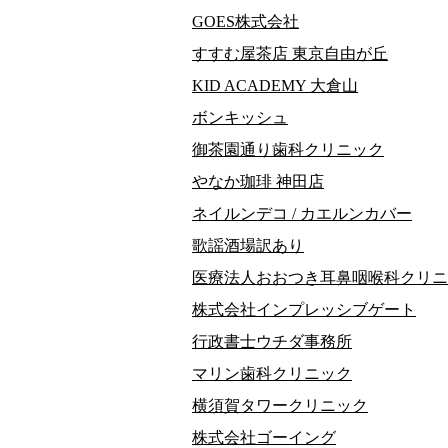
GOES株式会社
すすむ屋茶店 東京自由が丘
KID ACADEMY 大倉山
ボンキッシュ
御茶園通り歯科クリニック
やなか珈琲 神田店
ネイルンデコ / カエルンカバー
歌謡酒場訳あり
医療法人おおつき耳鼻咽喉科クリニ
株式会社インプレッシブゲート
行政書士ウチダ事務所
マリン歯科クリニック
横須賀タワークリニック
株式会社ゴーイング