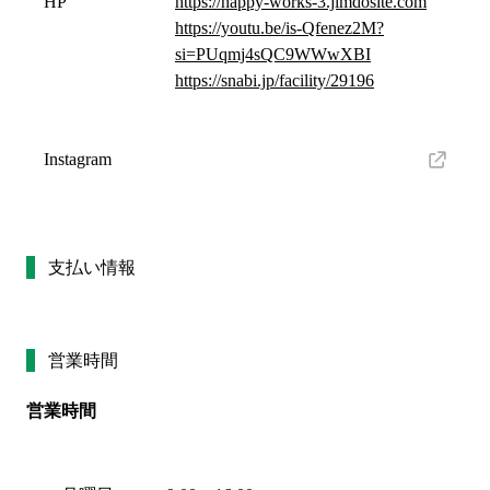
HP
https://happy-works-3.jimdosite.com
https://youtu.be/is-Qfenez2M?
si=PUqmj4sQC9WWwXBI
https://snabi.jp/facility/29196
Instagram
支払い情報
営業時間
営業時間