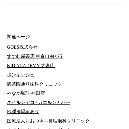
関連ページ
GOES株式会社
すすむ屋茶店 東京自由が丘
KID ACADEMY 大倉山
ボンキッシュ
御茶園通り歯科クリニック
やなか珈琲 神田店
ネイルンデコ / カエルンカバー
歌謡酒場訳あり
医療法人おおつき耳鼻咽喉科クリニック