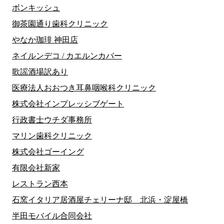
ボンキッシュ
御茶園通り歯科クリニック
やなか珈琲 神田店
ネイルンデコ / カエルンカバー
歌謡酒場訳あり
医療法人おおつき耳鼻咽喉科クリニック
株式会社インプレッシブゲート
行政書士ウチダ事務所
マリン歯科クリニック
株式会社ゴーイング
有限会社新家
レストラン西本
石窯イタリア居酒屋チェリーナ邸 北浜・淀屋橋
半田モバイル合同会社