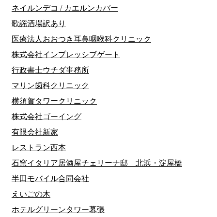
ネイルンデコ / カエルンカバー
歌謡酒場訳あり
医療法人おおつき耳鼻咽喉科クリニック
株式会社インプレッシブゲート
行政書士ウチダ事務所
マリン歯科クリニック
横須賀タワークリニック
株式会社ゴーイング
有限会社新家
レストラン西本
石窯イタリア居酒屋チェリーナ邸 北浜・淀屋橋
半田モバイル合同会社
えいごの木
ホテルグリーンタワー幕張