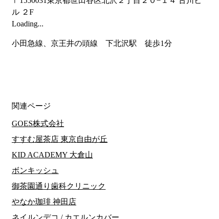
〒1550031
東京都世田谷区北沢２丁目２０−１４ 古川ビ
ル ２F
Loading...
小田急線、京王井の頭線　下北沢駅　徒歩1分
関連ページ
GOES株式会社
すすむ屋茶店 東京自由が丘
KID ACADEMY 大倉山
ボンキッシュ
御茶園通り歯科クリニック
やなか珈琲 神田店
ネイルンデコ / カエルンカバー