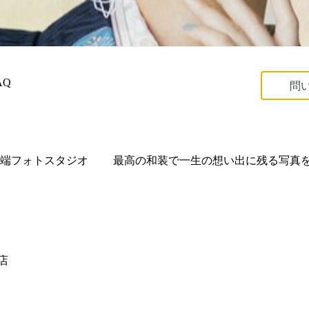
AQ
問
端フォトスタジオ 　　最高の和装で一生の想い出に残る写真を
店