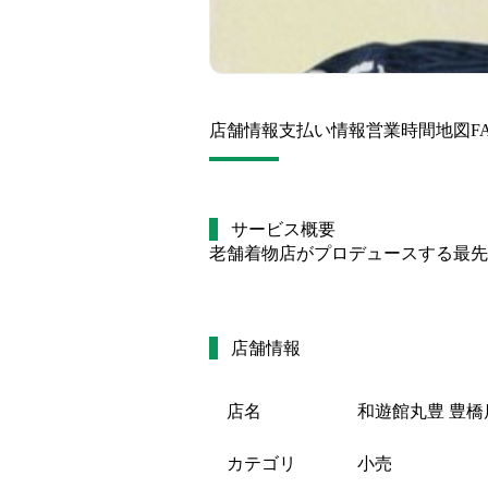
店舗情報
支払い情報
営業時間
地図
F
サービス概要
老舗着物店がプロデュースする最先
店舗情報
店名
和遊館丸豊 豊橋
カテゴリ
小売