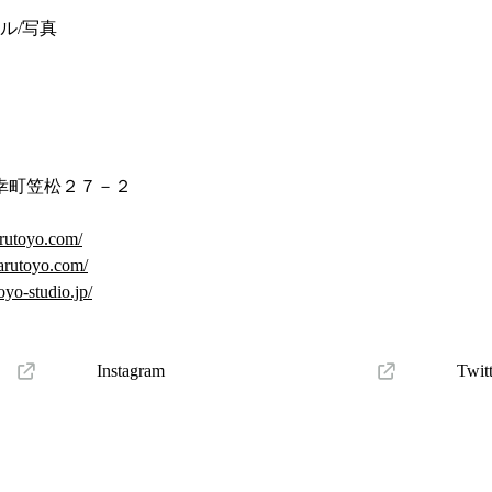
ル/写真
幸町笠松２７－２
rutoyo.com/
arutoyo.com/
yo-studio.jp/
Instagram
Twit