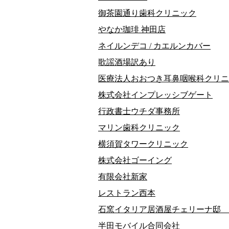
御茶園通り歯科クリニック
やなか珈琲 神田店
ネイルンデコ / カエルンカバー
歌謡酒場訳あり
医療法人おおつき耳鼻咽喉科クリニ
株式会社インプレッシブゲート
行政書士ウチダ事務所
マリン歯科クリニック
横須賀タワークリニック
株式会社ゴーイング
有限会社新家
レストラン西本
石窯イタリア居酒屋チェリーナ邸 
半田モバイル合同会社