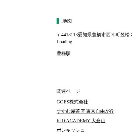
地図
〒4418113
愛知県豊橋市西幸町笠松
Loading...
豊橋駅
関連ページ
GOES株式会社
すすむ屋茶店 東京自由が丘
KID ACADEMY 大倉山
ボンキッシュ