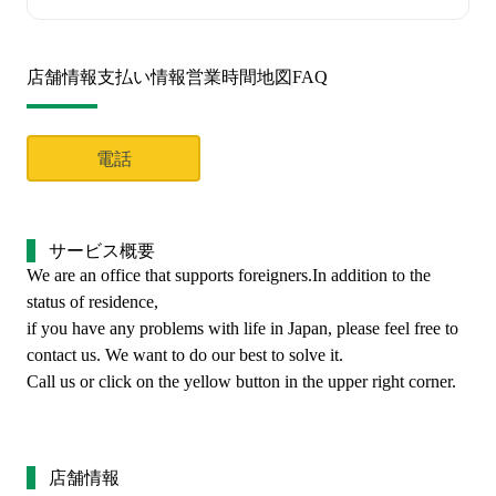
店舗情報
支払い情報
営業時間
地図
FAQ
電話
サービス概要
We are an office that supports 
foreigners.In
 addition to the 
status of residence,
if you have any problems with life in Japan, please feel free to 
contact us. We want to do our best to solve it.
Call us or click on the yellow button in the upper right corner.
店舗情報