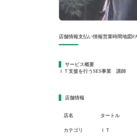
店舗情報
支払い情報
営業時間
地図
F
サービス概要
ＩＴ支援を行うSES事業　講師
店舗情報
店名
タートル
カテゴリ
ＩＴ