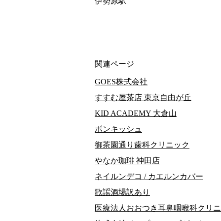
伊勢原駅
関連ページ
GOES株式会社
すすむ屋茶店 東京自由が丘
KID ACADEMY 大倉山
ボンキッシュ
御茶園通り歯科クリニック
やなか珈琲 神田店
ネイルンデコ / カエルンカバー
歌謡酒場訳あり
医療法人おおつき耳鼻咽喉科クリニ