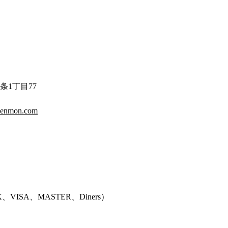
条1丁目77
-senmon.com
、VISA、MASTER、Diners
）