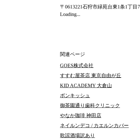
〒0613221
石狩市緑苑台東1条1丁目7
Loading...
関連ページ
GOES株式会社
すすむ屋茶店 東京自由が丘
KID ACADEMY 大倉山
ボンキッシュ
御茶園通り歯科クリニック
やなか珈琲 神田店
ネイルンデコ / カエルンカバー
歌謡酒場訳あり