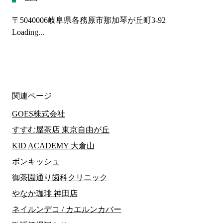
〒5040006
岐阜県各務原市那加琴が丘町3-92
Loading...
関連ページ
GOES株式会社
すすむ屋茶店 東京自由が丘
KID ACADEMY 大倉山
ボンキッシュ
御茶園通り歯科クリニック
やなか珈琲 神田店
ネイルンデコ / カエルンカバー