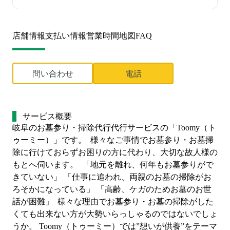
店舗情報
支払い情報
営業時間
地図
FAQ
問い合わせ
電話
サービス概要
岐阜のお墓参り・掃除代行代行サービスの「Toomy（ト
ゥーミー）」です。  様々なご事情でお墓参り・お墓掃
除に行けておらずお困りの方に代わり、大切な故人様の
もとへ伺います。  「地元を離れ、何年もお墓参りがで
きていない」 「仕事に追われ、両親のお墓の掃除がお
ろそかになっている」 「高齢、ケガのためお墓のお世
話が困難」  様々な理由でお墓参り・お墓の掃除がした
くても出来ない方が大勢いらっしゃるのではないでしょ
うか。 Toomy（トゥーミー）では”想いが供養”をテーマ