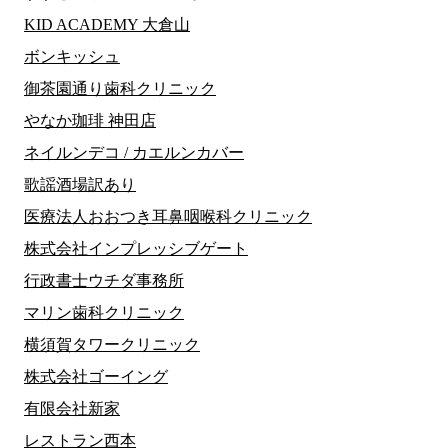
KID ACADEMY 大倉山
ボンキッシュ
御茶園通り歯科クリニック
やなか珈琲 神田店
ネイルンデコ / カエルンカバー
歌謡酒場訳あり
医療法人おおつき耳鼻咽喉科クリニック
株式会社インプレッシブゲート
行政書士ウチダ事務所
マリン歯科クリニック
横須賀タワークリニック
株式会社ゴーイング
有限会社新家
レストラン西本