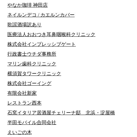
やなか珈琲 神田店
ネイルンデコ / カエルンカバー
歌謡酒場訳あり
医療法人おおつき耳鼻咽喉科クリニック
株式会社インプレッシブゲート
行政書士ウチダ事務所
マリン歯科クリニック
横須賀タワークリニック
株式会社ゴーイング
有限会社新家
レストラン西本
石窯イタリア居酒屋チェリーナ邸 北浜・淀屋橋
半田モバイル合同会社
えいごの木