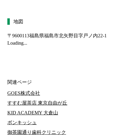
地図
〒9600113
福島県福島市北矢野目字戸ノ内22-1
Loading...
関連ページ
GOES株式会社
すすむ屋茶店 東京自由が丘
KID ACADEMY 大倉山
ボンキッシュ
御茶園通り歯科クリニック