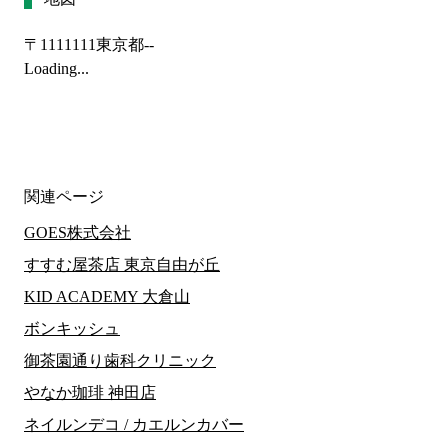
〒1111111
東京都--
Loading...
関連ページ
GOES株式会社
すすむ屋茶店 東京自由が丘
KID ACADEMY 大倉山
ボンキッシュ
御茶園通り歯科クリニック
やなか珈琲 神田店
ネイルンデコ / カエルンカバー