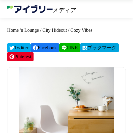
メディア
Home 'n Lounge / City Hideout / Cozy Vibes
Twitter
Facebook
LINE
ブックマーク
Pinterest