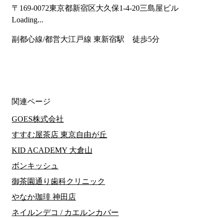
〒169-0072
東京都新宿区大久保1-4-20三島屋ビル
Loading...
副都心線/都営大江戸線 東新宿駅　徒歩5分
関連ページ
GOES株式会社
すすむ屋茶店 東京自由が丘
KID ACADEMY 大倉山
ボンキッシュ
御茶園通り歯科クリニック
やなか珈琲 神田店
ネイルンデコ / カエルンカバー