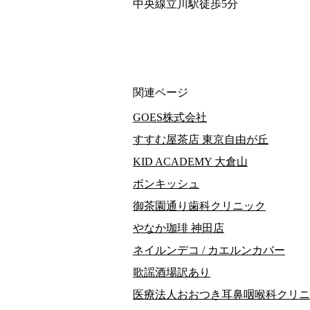
中央線立川駅徒歩5分
関連ページ
GOES株式会社
すすむ屋茶店 東京自由が丘
KID ACADEMY 大倉山
ボンキッシュ
御茶園通り歯科クリニック
やなか珈琲 神田店
ネイルンデコ / カエルンカバー
歌謡酒場訳あり
医療法人おおつき耳鼻咽喉科クリニ