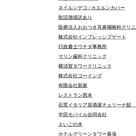
ネイルンデコ / カエルンカバー
歌謡酒場訳あり
医療法人おおつき耳鼻咽喉科クリニ
株式会社インプレッシブゲート
行政書士ウチダ事務所
マリン歯科クリニック
横須賀タワークリニック
株式会社ゴーイング
有限会社新家
レストラン西本
石窯イタリア居酒屋チェリーナ邸 
半田モバイル合同会社
えいごの木
ホテルグリーンタワー幕張