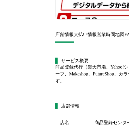
店舗情報
支払い情報
営業時間
地図
F
サービス概要
商品登録代行（楽天市場、Yahoo!
ーブ、Makeshop、Future
す。
店舗情報
店名
商品登録センタ