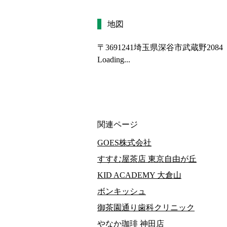
地図
〒3691241
埼玉県深谷市武蔵野2084
Loading...
関連ページ
GOES株式会社
すすむ屋茶店 東京自由が丘
KID ACADEMY 大倉山
ボンキッシュ
御茶園通り歯科クリニック
やなか珈琲 神田店