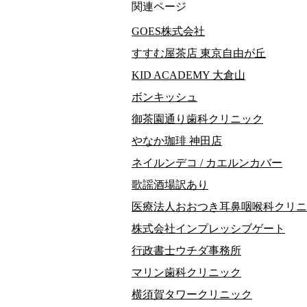
関連ページ
GOES株式会社
すすむ屋茶店 東京自由が丘
KID ACADEMY 大倉山
ボンキッシュ
御茶園通り歯科クリニック
やなか珈琲 神田店
ネイルンデコ / カエルンカバー
歌謡酒場訳あり
医療法人おおつき耳鼻咽喉科クリニ
株式会社インプレッシブゲート
行政書士ウチダ事務所
マリン歯科クリニック
横須賀タワークリニック