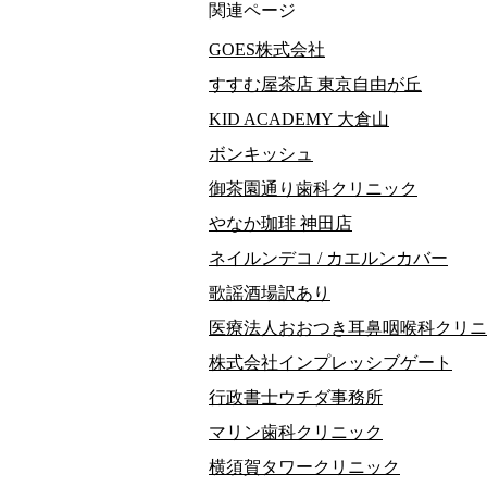
関連ページ
GOES株式会社
すすむ屋茶店 東京自由が丘
KID ACADEMY 大倉山
ボンキッシュ
御茶園通り歯科クリニック
やなか珈琲 神田店
ネイルンデコ / カエルンカバー
歌謡酒場訳あり
医療法人おおつき耳鼻咽喉科クリニ
株式会社インプレッシブゲート
行政書士ウチダ事務所
マリン歯科クリニック
横須賀タワークリニック