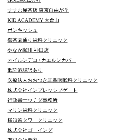
GOES株式会社
すすむ屋茶店 東京自由が丘
KID ACADEMY 大倉山
ボンキッシュ
御茶園通り歯科クリニック
やなか珈琲 神田店
ネイルンデコ / カエルンカバー
歌謡酒場訳あり
医療法人おおつき耳鼻咽喉科クリニック
株式会社インプレッシブゲート
行政書士ウチダ事務所
マリン歯科クリニック
横須賀タワークリニック
株式会社ゴーイング