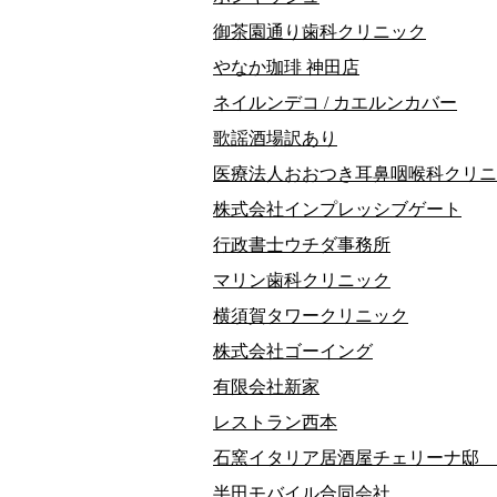
御茶園通り歯科クリニック
やなか珈琲 神田店
ネイルンデコ / カエルンカバー
歌謡酒場訳あり
医療法人おおつき耳鼻咽喉科クリニ
株式会社インプレッシブゲート
行政書士ウチダ事務所
マリン歯科クリニック
横須賀タワークリニック
株式会社ゴーイング
有限会社新家
レストラン西本
石窯イタリア居酒屋チェリーナ邸 
半田モバイル合同会社