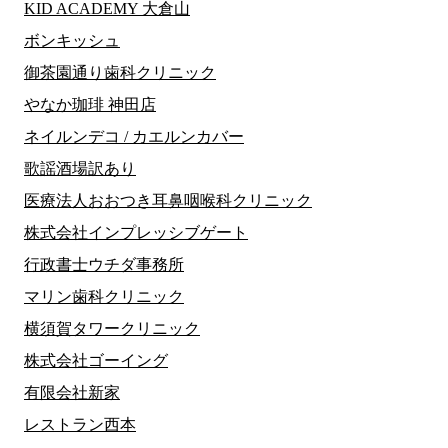
KID ACADEMY 大倉山
ボンキッシュ
御茶園通り歯科クリニック
やなか珈琲 神田店
ネイルンデコ / カエルンカバー
歌謡酒場訳あり
医療法人おおつき耳鼻咽喉科クリニック
株式会社インプレッシブゲート
行政書士ウチダ事務所
マリン歯科クリニック
横須賀タワークリニック
株式会社ゴーイング
有限会社新家
レストラン西本