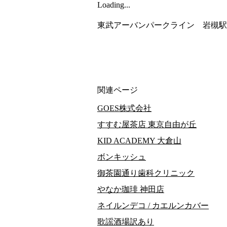
Loading...
東武アーバンパークライン　岩槻駅
関連ページ
GOES株式会社
すすむ屋茶店 東京自由が丘
KID ACADEMY 大倉山
ボンキッシュ
御茶園通り歯科クリニック
やなか珈琲 神田店
ネイルンデコ / カエルンカバー
歌謡酒場訳あり