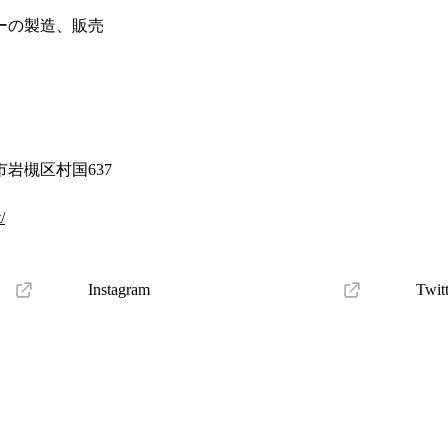
ーの製造、販売
岩槻区村国637
/
Instagram
Twit