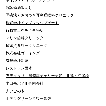
ネイルンデコ / カエルンカバー
歌謡酒場訳あり
医療法人おおつき耳鼻咽喉科クリニック
株式会社インプレッシブゲート
行政書士ウチダ事務所
マリン歯科クリニック
横須賀タワークリニック
株式会社ゴーイング
有限会社新家
レストラン西本
石窯イタリア居酒屋チェリーナ邸 北浜・淀屋橋
半田モバイル合同会社
えいごの木
ホテルグリーンタワー幕張