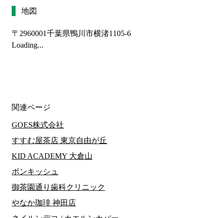
地図
〒2960001
千葉県鴨川市横渚1105-6
Loading...
関連ページ
GOES株式会社
すすむ屋茶店 東京自由が丘
KID ACADEMY 大倉山
ボンキッシュ
御茶園通り歯科クリニック
やなか珈琲 神田店