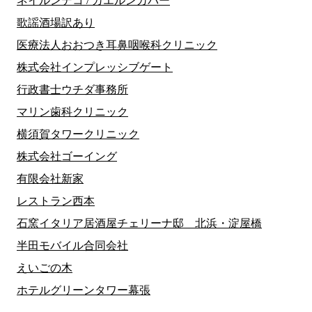
ネイルンデコ / カエルンカバー
歌謡酒場訳あり
医療法人おおつき耳鼻咽喉科クリニック
株式会社インプレッシブゲート
行政書士ウチダ事務所
マリン歯科クリニック
横須賀タワークリニック
株式会社ゴーイング
有限会社新家
レストラン西本
石窯イタリア居酒屋チェリーナ邸 北浜・淀屋橋
半田モバイル合同会社
えいごの木
ホテルグリーンタワー幕張