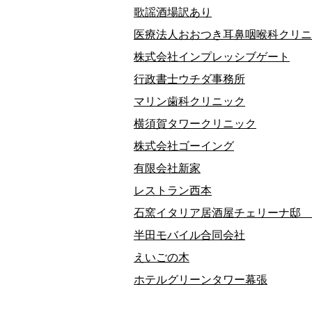
歌謡酒場訳あり
医療法人おおつき耳鼻咽喉科クリニ
株式会社インプレッシブゲート
行政書士ウチダ事務所
マリン歯科クリニック
横須賀タワークリニック
株式会社ゴーイング
有限会社新家
レストラン西本
石窯イタリア居酒屋チェリーナ邸 
半田モバイル合同会社
えいごの木
ホテルグリーンタワー幕張