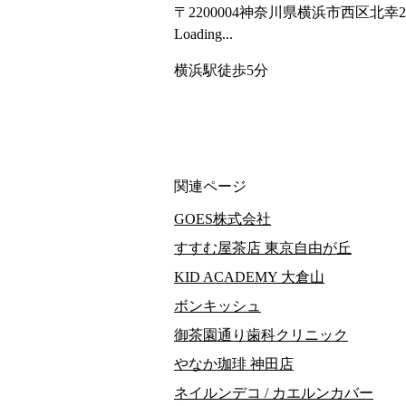
〒2200004
神奈川県横浜市西区北幸2-1
Loading...
横浜駅徒歩5分
関連ページ
GOES株式会社
すすむ屋茶店 東京自由が丘
KID ACADEMY 大倉山
ボンキッシュ
御茶園通り歯科クリニック
やなか珈琲 神田店
ネイルンデコ / カエルンカバー