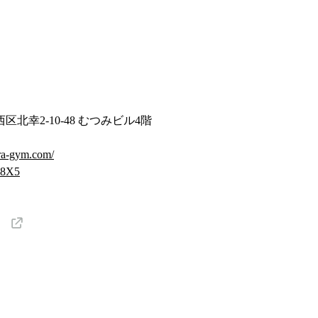
北幸2-10-48 むつみビル4階
ra-gym.com/
m08X5