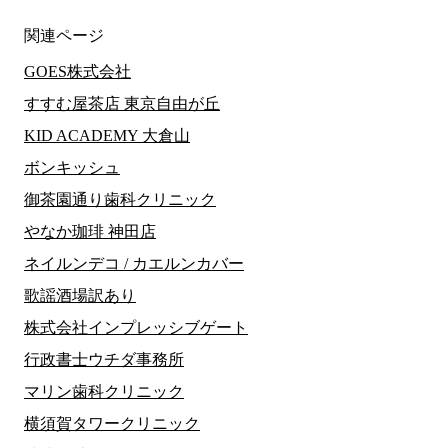
関連ページ
GOES株式会社
すすむ屋茶店 東京自由が丘
KID ACADEMY 大倉山
ボンキッシュ
御茶園通り歯科クリニック
やなか珈琲 神田店
ネイルンデコ / カエルンカバー
歌謡酒場訳あり
株式会社インプレッシブゲート
行政書士ウチダ事務所
マリン歯科クリニック
横須賀タワークリニック