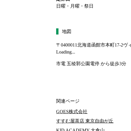
日曜・月曜・祭日
地図
〒0400011
北海道函館市本町17-2
Loading...
市電 五稜郭公園電停 から徒歩3分
関連ページ
GOES株式会社
すすむ屋茶店 東京自由が丘
KID ACADEMY 大倉山