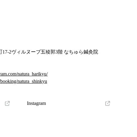
17-2ヴィルヌーブ五稜郭3階 なちゅら鍼灸院
gram.com/natura_harikyu/
m/booking/natura_shinkyu
Instagram