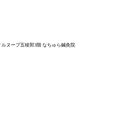
ヴィルヌーブ五稜郭3階 なちゅら鍼灸院