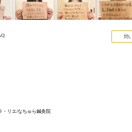
AQ
問
ラ・リエ/なちゅら鍼灸院