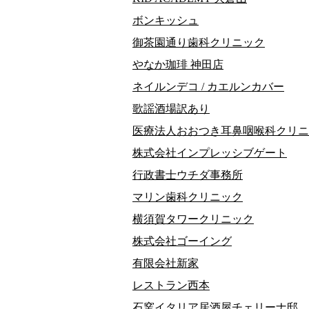
ボンキッシュ
御茶園通り歯科クリニック
やなか珈琲 神田店
ネイルンデコ / カエルンカバー
歌謡酒場訳あり
医療法人おおつき耳鼻咽喉科クリニ
株式会社インプレッシブゲート
行政書士ウチダ事務所
マリン歯科クリニック
横須賀タワークリニック
株式会社ゴーイング
有限会社新家
レストラン西本
石窯イタリア居酒屋チェリーナ邸 