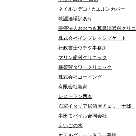
ネイルンデコ / カエルンカバー
歌謡酒場訳あり
医療法人おおつき耳鼻咽喉科クリニ
株式会社インプレッシブゲート
行政書士ウチダ事務所
マリン歯科クリニック
横須賀タワークリニック
株式会社ゴーイング
有限会社新家
レストラン西本
石窯イタリア居酒屋チェリーナ邸 
半田モバイル合同会社
えいごの木
ホテルグリーンタワー幕張