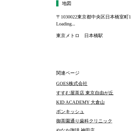
地図
〒1030022
東京都中央区日本橋室町1-1
Loading...
東京メトロ　日本橋駅
関連ページ
GOES株式会社
すすむ屋茶店 東京自由が丘
KID ACADEMY 大倉山
ボンキッシュ
御茶園通り歯科クリニック
やなか珈琲 神田店