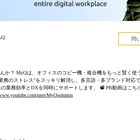
AQ
問
んか？ MyQは、オフィスのコピー機・複合機をもっと賢く使う
紙業務のストレス”をスッキリ解消し、多言語・多ブランド対応
業の業務効率とDXを同時にサポートします。 📽️ PR動画は
//www.youtube.com/user/MyQsolution