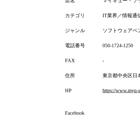
店名
マイキュー・ソ
カテゴリ
IT業界／情報通
ジャンル
ソフトウェアベン
電話番号
050-1724-1250
FAX
-
住所
東京都中央区日本橋
HP
https://www.myq-s
Facebook