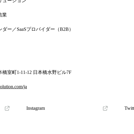
リューション
信業
ダー／SaaSプロバイダー（B2B）
室町1-11-12 日本橋水野ビル7F
olution.com/ja
Instagram
Twit