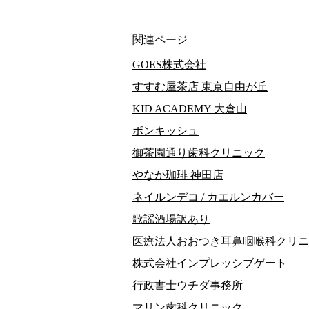
関連ページ
GOES株式会社
すすむ屋茶店 東京自由が丘
KID ACADEMY 大倉山
ボンキッシュ
御茶園通り歯科クリニック
やなか珈琲 神田店
ネイルンデコ / カエルンカバー
歌謡酒場訳あり
医療法人おおつき耳鼻咽喉科クリニ
株式会社インプレッシブゲート
行政書士ウチダ事務所
マリン歯科クリニック