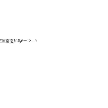
区南恩加島6ー12－9