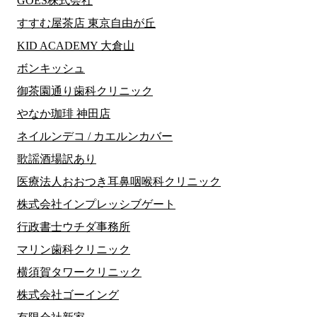
GOES株式会社
すすむ屋茶店 東京自由が丘
KID ACADEMY 大倉山
ボンキッシュ
御茶園通り歯科クリニック
やなか珈琲 神田店
ネイルンデコ / カエルンカバー
歌謡酒場訳あり
医療法人おおつき耳鼻咽喉科クリニック
株式会社インプレッシブゲート
行政書士ウチダ事務所
マリン歯科クリニック
横須賀タワークリニック
株式会社ゴーイング