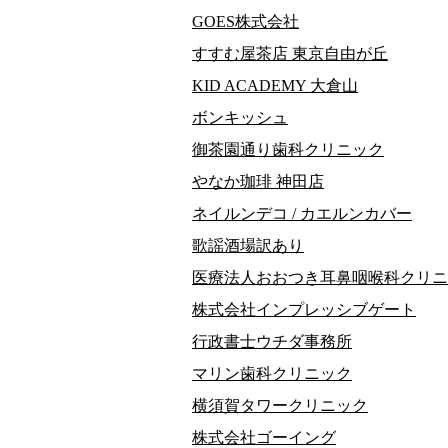
GOES株式会社
すすむ屋茶店 東京自由が丘
KID ACADEMY 大倉山
ボンキッシュ
御茶園通り歯科クリニック
やなか珈琲 神田店
ネイルンデコ / カエルンカバー
歌謡酒場訳あり
医療法人おおつき耳鼻咽喉科クリニ
株式会社インプレッシブゲート
行政書士ウチダ事務所
マリン歯科クリニック
横須賀タワークリニック
株式会社ゴーイング