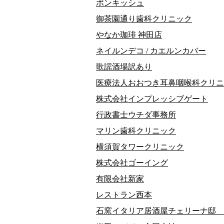
ボンキッシュ
御茶園通り歯科クリニック
やなか珈琲 神田店
ネイルンデコ / カエルンカバー
歌謡酒場訳あり
医療法人おおつき耳鼻咽喉科クリニ
株式会社インプレッシブゲート
行政書士ウチダ事務所
マリン歯科クリニック
横須賀タワークリニック
株式会社ゴーイング
有限会社新家
レストラン西本
石窯イタリア居酒屋チェリーナ邸 