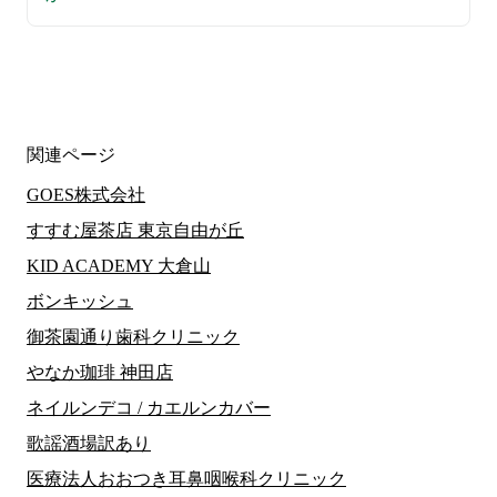
関連ページ
GOES株式会社
すすむ屋茶店 東京自由が丘
KID ACADEMY 大倉山
ボンキッシュ
御茶園通り歯科クリニック
やなか珈琲 神田店
ネイルンデコ / カエルンカバー
歌謡酒場訳あり
医療法人おおつき耳鼻咽喉科クリニック