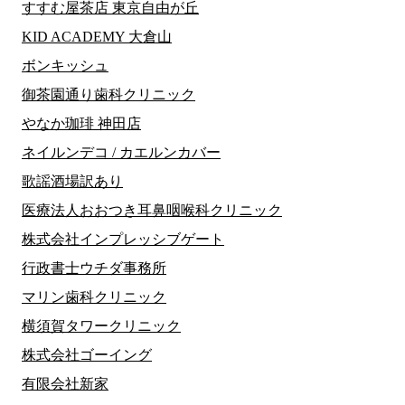
すすむ屋茶店 東京自由が丘
KID ACADEMY 大倉山
ボンキッシュ
御茶園通り歯科クリニック
やなか珈琲 神田店
ネイルンデコ / カエルンカバー
歌謡酒場訳あり
医療法人おおつき耳鼻咽喉科クリニック
株式会社インプレッシブゲート
行政書士ウチダ事務所
マリン歯科クリニック
横須賀タワークリニック
株式会社ゴーイング
有限会社新家