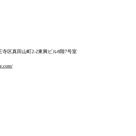
寺区真田山町2-2東興ビル8階7号室
ce.com/