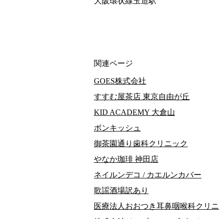
大阪環状線玉造駅
関連ページ
GOES株式会社
すすむ屋茶店 東京自由が丘
KID ACADEMY 大倉山
ボンキッシュ
御茶園通り歯科クリニック
やなか珈琲 神田店
ネイルンデコ / カエルンカバー
歌謡酒場訳あり
医療法人おおつき耳鼻咽喉科クリニ