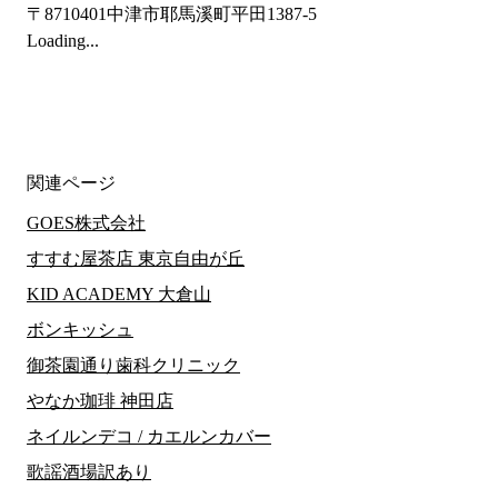
〒8710401
中津市耶馬溪町平田1387-5
Loading...
関連ページ
GOES株式会社
すすむ屋茶店 東京自由が丘
KID ACADEMY 大倉山
ボンキッシュ
御茶園通り歯科クリニック
やなか珈琲 神田店
ネイルンデコ / カエルンカバー
歌謡酒場訳あり