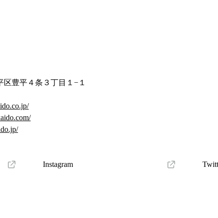
平区豊平４条３丁目１−１
ido.co.jp/
kaido.com/
do.jp/
Instagram
Twit