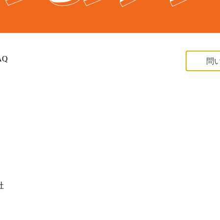
AQ
問
社