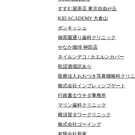
すすむ屋茶店 東京自由が丘
KID ACADEMY 大倉山
ボンキッシュ
御茶園通り歯科クリニック
やなか珈琲 神田店
ネイルンデコ / カエルンカバー
歌謡酒場訳あり
医療法人おおつき耳鼻咽喉科クリニ
株式会社インプレッシブゲート
行政書士ウチダ事務所
マリン歯科クリニック
横須賀タワークリニック
株式会社ゴーイング
有限会社新家