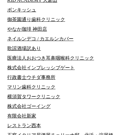
KID ACADEMY 大倉山
ボンキッシュ
御茶園通り歯科クリニック
やなか珈琲 神田店
ネイルンデコ / カエルンカバー
歌謡酒場訳あり
医療法人おおつき耳鼻咽喉科クリニック
株式会社インプレッシブゲート
行政書士ウチダ事務所
マリン歯科クリニック
横須賀タワークリニック
株式会社ゴーイング
有限会社新家
レストラン西本