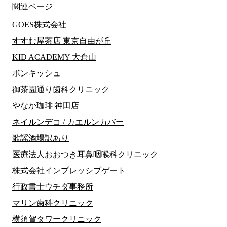
関連ページ
GOES株式会社
すすむ屋茶店 東京自由が丘
KID ACADEMY 大倉山
ボンキッシュ
御茶園通り歯科クリニック
やなか珈琲 神田店
ネイルンデコ / カエルンカバー
歌謡酒場訳あり
医療法人おおつき耳鼻咽喉科クリニック
株式会社インプレッシブゲート
行政書士ウチダ事務所
マリン歯科クリニック
横須賀タワークリニック