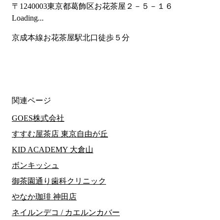
〒1240003
東京都葛飾区お花茶屋２－５－１６
Loading...
京成本線お花茶屋駅北口徒歩５分
関連ページ
GOES株式会社
すすむ屋茶店 東京自由が丘
KID ACADEMY 大倉山
ボンキッシュ
御茶園通り歯科クリニック
やなか珈琲 神田店
ネイルンデコ / カエルンカバー