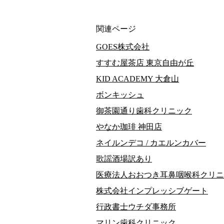
関連ページ
GOES株式会社
すすむ屋茶店 東京自由が丘
KID ACADEMY 大倉山
ボンキッシュ
御茶園通り歯科クリニック
やなか珈琲 神田店
ネイルンデコ / カエルンカバー
歌謡酒場訳あり
医療法人おおつき耳鼻咽喉科クリニ
株式会社インプレッシブゲート
行政書士ウチダ事務所
マリン歯科クリニック