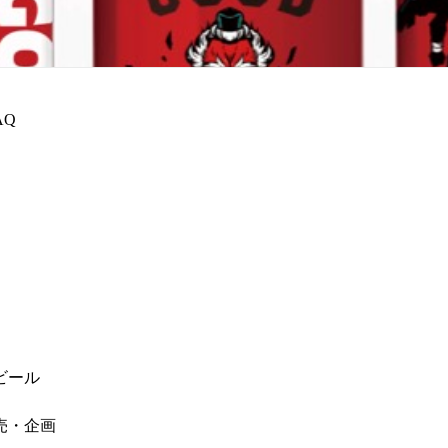
AQ
ビール
売・企画