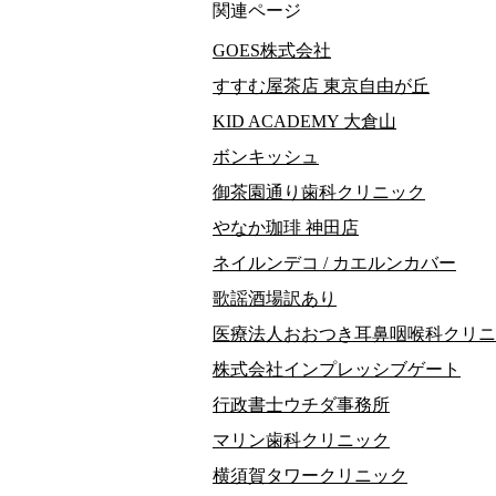
関連ページ
GOES株式会社
すすむ屋茶店 東京自由が丘
KID ACADEMY 大倉山
ボンキッシュ
御茶園通り歯科クリニック
やなか珈琲 神田店
ネイルンデコ / カエルンカバー
歌謡酒場訳あり
医療法人おおつき耳鼻咽喉科クリニ
株式会社インプレッシブゲート
行政書士ウチダ事務所
マリン歯科クリニック
横須賀タワークリニック